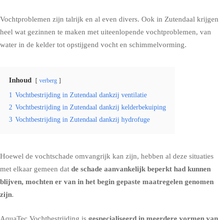
Vochtproblemen zijn talrijk en al even divers. Ook in Zutendaal krijgen
heel wat gezinnen te maken met uiteenlopende vochtproblemen, van
water in de kelder tot
opstijgend vocht
en
schimmelvorming
.
Inhoud
verberg
1
Vochtbestrijding in Zutendaal dankzij ventilatie
2
Vochtbestrijding in Zutendaal dankzij kelderbekuiping
3
Vochtbestrijding in Zutendaal dankzij hydrofuge
Hoewel de vochtschade omvangrijk kan zijn, hebben al deze situaties
met elkaar gemeen dat
de schade aanvankelijk beperkt had kunnen
blijven, mochten er van in het begin gepaste maatregelen genomen
zijn
.
AquaTec Vochtbestrijding is
gespecialiseerd in meerdere vormen van