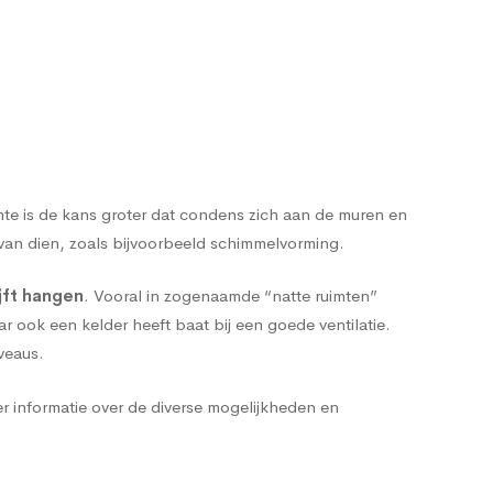
.
imte is de kans groter dat condens zich aan de muren en
van dien, zoals bijvoorbeeld schimmelvorming.
jft hangen
. Vooral in zogenaamde “natte ruimten”
r ook een kelder heeft baat bij een goede ventilatie.
veaus.
r informatie over de diverse mogelijkheden en