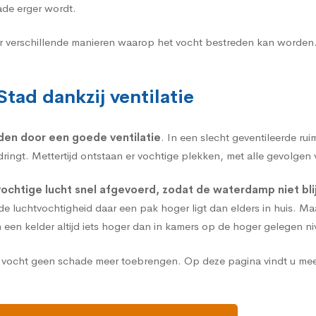
ade erger wordt.
er verschillende manieren waarop het vocht bestreden kan worden
tad dankzij ventilatie
rden door een goede
ventilatie
. In een slecht geventileerde ru
ingt. Mettertijd ontstaan er vochtige plekken, met alle gevolgen 
vochtige lucht snel afgevoerd, zodat de waterdamp niet bli
 luchtvochtigheid daar een pak hoger ligt dan elders in huis. Maa
n een kelder altijd iets hoger dan in kamers op de hoger gelegen ni
an vocht geen schade meer toebrengen.
Op deze pagina vindt u mee