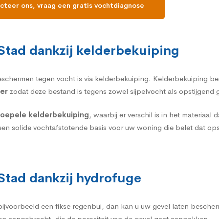
cteer ons, vraag een gratis vochtdiagnose
Stad dankzij kelderbekuiping
eschermen tegen vocht is via
kelderbekuiping
. Kelderbekuiping bes
er
zodat deze bestand is tegens zowel sijpelvocht als opstijgend
 soepele kelderbekuiping
, waarbij er verschil is in het materiaa
een solide vochtafstotende basis voor uw woning die belet dat op
Stad dankzij hydrofuge
 bijvoorbeeld een fikse regenbui, dan kan u uw gevel laten besch
en aangebracht, die de porositeit van de gevel gaat aanpakken.