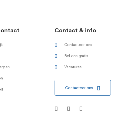
contact
Contact & info
jk
Contacteer ons
Bel ons gratis
erpen
Vacatures
en
Contacteer ons
lt