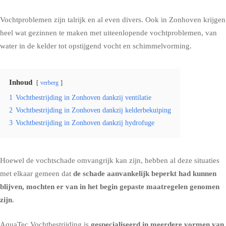
Vochtproblemen zijn talrijk en al even divers. Ook in Zonhoven krijgen
heel wat gezinnen te maken met uiteenlopende vochtproblemen, van
water in de kelder tot
opstijgend vocht
en
schimmelvorming
.
Inhoud
verberg
1
Vochtbestrijding in Zonhoven dankzij ventilatie
2
Vochtbestrijding in Zonhoven dankzij kelderbekuiping
3
Vochtbestrijding in Zonhoven dankzij hydrofuge
Hoewel de vochtschade omvangrijk kan zijn, hebben al deze situaties
met elkaar gemeen dat
de schade aanvankelijk beperkt had kunnen
blijven, mochten er van in het begin gepaste maatregelen genomen
zijn
.
AquaTec Vochtbestrijding is
gespecialiseerd in meerdere vormen van