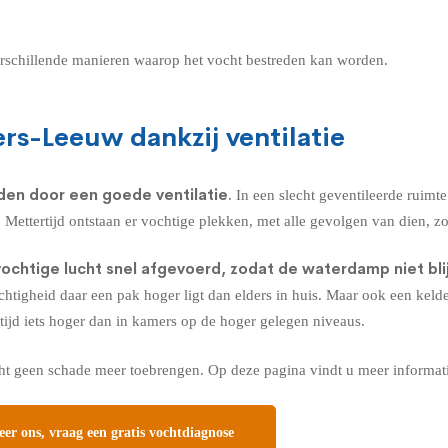
erschillende manieren waarop het vocht bestreden kan worden.
ers-Leeuw dankzij ventilatie
rden door een goede
ventilatie
. In een slecht geventileerde ruimt
 Mettertijd ontstaan er vochtige plekken, met alle gevolgen van dien, 
vochtige lucht snel afgevoerd, zodat de waterdamp niet bli
tigheid daar een pak hoger ligt dan elders in huis. Maar ook een kelder 
ltijd iets hoger dan in kamers op de hoger gelegen niveaus.
cht geen schade meer toebrengen.
Op deze pagina vindt u meer informat
er ons, vraag een gratis vochtdiagnose