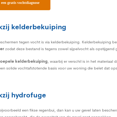
 een gratis vochtdiagnose
kzij kelderbekuiping
eschermen tegen vocht is via
kelderbekuiping
. Kelderbekuiping bes
er
zodat deze bestand is tegens zowel sijpelvocht als opstijgend
 soepele kelderbekuiping
, waarbij er verschil is in het materiaa
een solide vochtafstotende basis voor uw woning die belet dat op
kzij hydrofuge
 bijvoorbeeld een fikse regenbui, dan kan u uw gevel laten besch
en aangebracht, die de porositeit van de gevel gaat aanpakken.