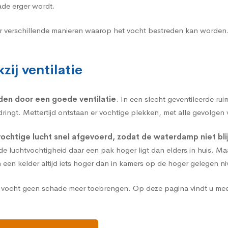
ade erger wordt.
er verschillende manieren waarop het vocht bestreden kan worden
zij ventilatie
rden door een goede
ventilatie
. In een slecht geventileerde ru
ingt. Mettertijd ontstaan er vochtige plekken, met alle gevolgen 
vochtige lucht snel afgevoerd, zodat de waterdamp niet bli
 luchtvochtigheid daar een pak hoger ligt dan elders in huis. Maa
n een kelder altijd iets hoger dan in kamers op de hoger gelegen ni
an vocht geen schade meer toebrengen.
Op deze pagina vindt u mee