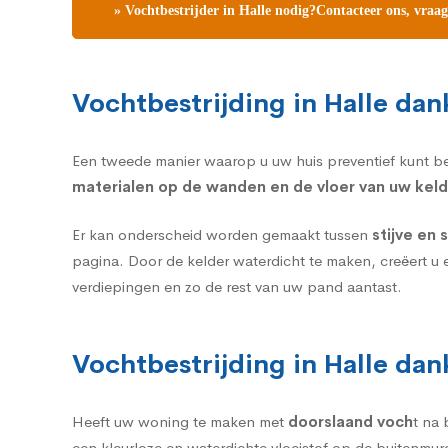
» Vochtbestrijder in Halle nodig?Contacteer ons, vraag
Vochtbestrijding in Halle dan
Een tweede manier waarop u uw huis preventief kunt b
materialen op de wanden en de vloer van uw keld
Er kan onderscheid worden gemaakt tussen
stijve en
pagina. Door de kelder waterdicht te maken, creëert u 
verdiepingen en zo de rest van uw pand aantast.
Vochtbestrijding in Halle dan
Heeft uw woning te maken met
doorslaand voch
t na
een kleurloze en waterdichte vloeistof op de buitenmur