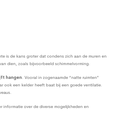
.
imte is de kans groter dat condens zich aan de muren en
van dien, zoals bijvoorbeeld schimmelvorming.
jft hangen
. Vooral in zogenaamde “natte ruimten”
r ook een kelder heeft baat bij een goede ventilatie.
veaus.
r informatie over de diverse mogelijkheden en