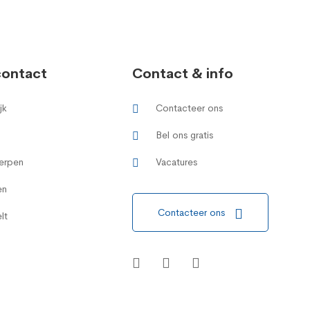
contact
Contact & info
jk
Contacteer ons
Bel ons gratis
erpen
Vacatures
en
Contacteer ons
lt