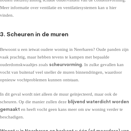
Meer informatie over ventilatie en ventilatiesystemen kan u hier
vinden
.
3. Scheuren in de muren
Bewoont u een ietwat oudere woning in Neerharen? Oude panden zijn
vaak prachtig, maar hebben tevens te kampen met bepaalde
scheurvorming
ouderdomskwaaltjes zoals
. In zulke gevallen kan
vocht van buitenaf veel sneller de muren binnendringen, waardoor
opnieuw vochtproblemen kunnen ontstaan.
In dit geval wordt niet alleen de
muur geïnjecteerd
, maar ook de
blijvend waterdicht worden
scheuren. Op die manier zullen deze
gemaakt
en heeft vocht geen kans meer om uw woning verder te
beschadigen.
Woont u in Neerharen en herkent u één (of meerdere) van