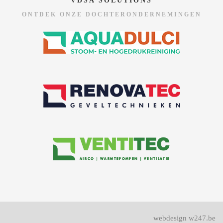
VDSA SOLUTIONS
ONTDEK ONZE DOCHTERONDERNEMINGEN
webdesign w247.be