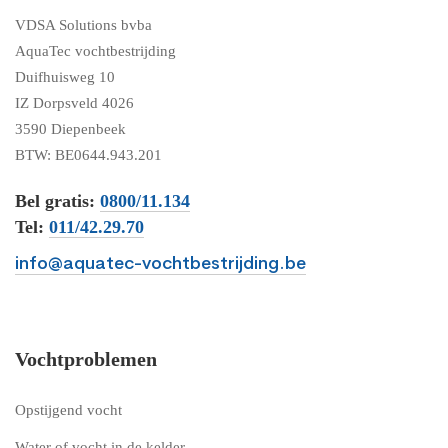
VDSA Solutions bvba
AquaTec vochtbestrijding
Duifhuisweg 10
IZ Dorpsveld 4026
3590 Diepenbeek
BTW: BE0644.943.201
Bel gratis:
0800/11.134
Tel:
011/42.29.70
info@aquatec-vochtbestrijding.be
Vochtproblemen
Opstijgend vocht
Water of vocht in de kelder