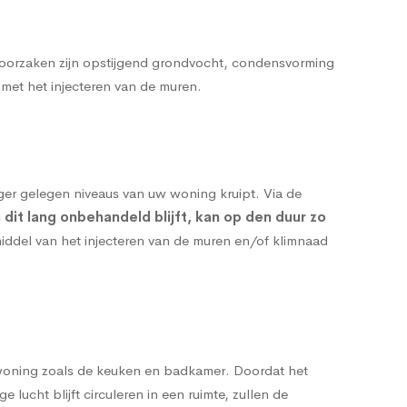
oorzaken zijn opstijgend grondvocht, condensvorming
 met het injecteren van de muren.
oger gelegen niveaus van uw woning kruipt. Via de
 dit lang onbehandeld blijft, kan op den duur zo
r middel van het injecteren van de muren en/of klimnaad
w woning zoals de keuken en badkamer. Doordat het
ucht blijft circuleren in een ruimte, zullen de