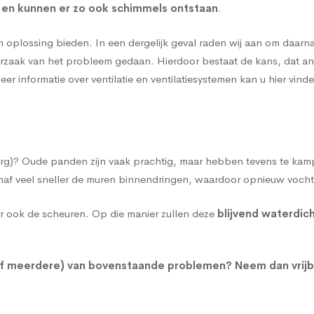
 en kunnen er zo ook schimmels ontstaan
.
 oplossing bieden. In een dergelijk geval raden wij aan om daarnaa
jke oorzaak van het probleem gedaan. Hierdoor bestaat de kans, dat
eer informatie over ventilatie en ventilatiesystemen kan u hier vind
urg)? Oude panden zijn vaak prachtig, maar hebben tevens te ka
tenaf veel sneller de muren binnendringen, waardoor opnieuw voc
r ook de scheuren. Op die manier zullen deze
blijvend waterdi
(of meerdere) van bovenstaande problemen?
Neem dan vrijb