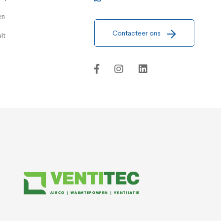
en
Contacteer ons
lt