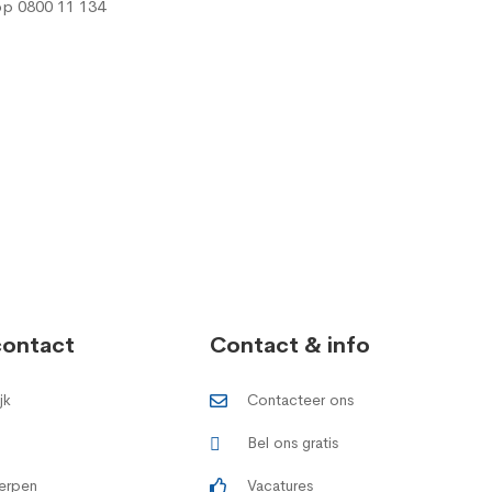
 op
0800 11 134
contact
Contact & info
jk
Contacteer ons
Bel ons gratis
erpen
Vacatures