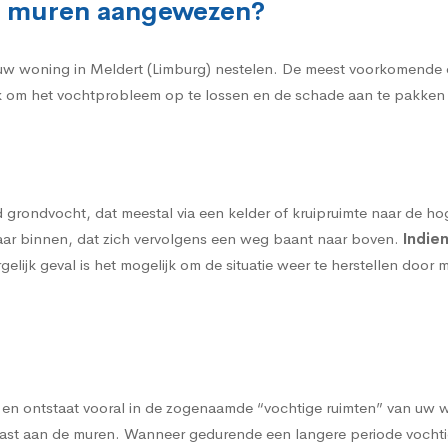
an muren aangewezen?
uw woning in Meldert (Limburg) nestelen. De meest voorkomende 
ijk om het vochtprobleem op te lossen en de schade aan te pakken
d grondvocht
, dat meestal via een kelder of kruipruimte naar de h
aar binnen, dat zich vervolgens een weg baant naar boven.
Indien
rgelijk geval is het mogelijk om de situatie weer te herstellen doo
e, en ontstaat vooral in de zogenaamde “vochtige ruimten” van u
ast aan de muren. Wanneer gedurende een langere periode vochtige l