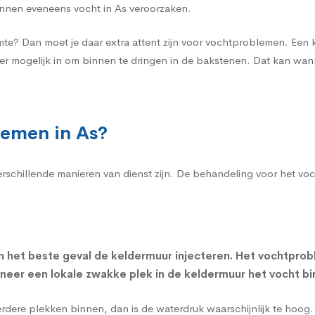
nnen eveneens vocht in As veroorzaken.
imte? Dan moet je daar extra attent zijn voor vochtproblemen. Een
 er mogelijk in om binnen te dringen in de bakstenen. Dat kan wa
lemen in As?
verschillende manieren van dienst zijn. De behandeling voor het v
n het beste geval de
keldermuur injecteren
. Het vochtprob
nneer een lokale zwakke plek in de keldermuur het vocht bi
eerdere plekken binnen, dan is de waterdruk waarschijnlijk te hoo