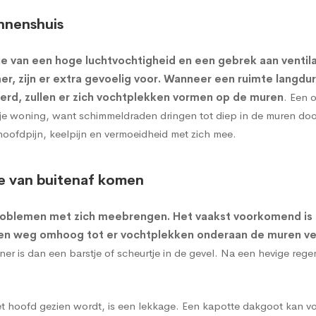
nnenshuis
e van een hoge luchtvochtigheid en een gebrek aan ventil
r, zijn er extra gevoelig voor. Wanneer een ruimte langdu
erd, zullen er zich vochtplekken vormen op de muren
. Een 
or je woning, want schimmeldraden dringen tot diep in de muren d
hoofdpijn, keelpijn en vermoeidheid met zich mee.
e van buitenaf komen
roblemen met zich meebrengen. Het vaakst voorkomend is
een weg omhoog tot er vochtplekken onderaan de muren ve
 is dan een barstje of scheurtje in de gevel. Na een hevige reg
t hoofd gezien wordt, is een lekkage. Een kapotte dakgoot kan vo