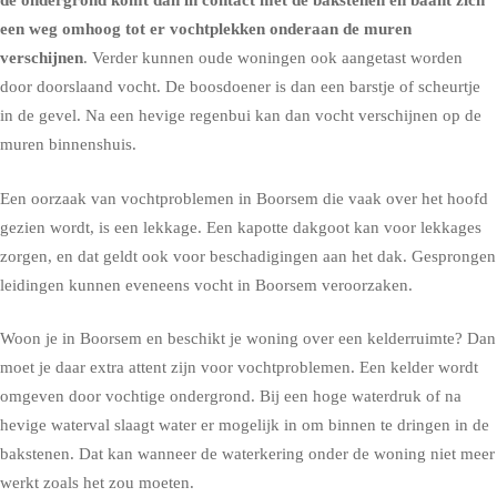
de ondergrond komt dan in contact met de bakstenen en baant zich
een weg omhoog tot er vochtplekken onderaan de muren
verschijnen
. Verder kunnen oude woningen ook aangetast worden
door doorslaand vocht. De boosdoener is dan een barstje of scheurtje
in de gevel. Na een hevige regenbui kan dan vocht verschijnen op de
muren binnenshuis.
Een oorzaak van vochtproblemen in Boorsem die vaak over het hoofd
gezien wordt, is een lekkage. Een kapotte dakgoot kan voor lekkages
zorgen, en dat geldt ook voor beschadigingen aan het dak. Gesprongen
leidingen kunnen eveneens vocht in Boorsem veroorzaken.
Woon je in Boorsem en beschikt je woning over een kelderruimte? Dan
moet je daar extra attent zijn voor vochtproblemen. Een kelder wordt
omgeven door vochtige ondergrond. Bij een hoge waterdruk of na
hevige waterval slaagt water er mogelijk in om binnen te dringen in de
bakstenen. Dat kan wanneer de waterkering onder de woning niet meer
werkt zoals het zou moeten.