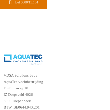
Bel 0800/11.134
VDSA Solutions bvba
AquaTec vochtbestrijding
Duifhuisweg 10
IZ Dorpsveld 4026
3590 Diepenbeek
BTW: BE0644.943.201