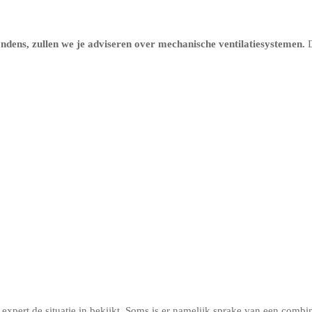
ndens, zullen we je adviseren over
mechanische ventilatiesystemen
.
D
xpert de situatie in bekijkt. Soms is er namelijk sprake van een combina