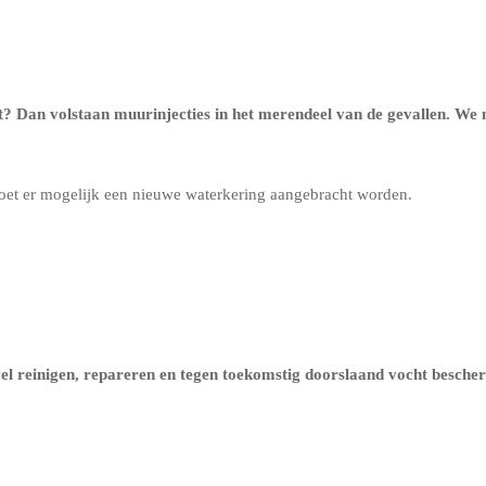
t? Dan volstaan muurinjecties in het merendeel van de gevallen. We
oet er mogelijk een nieuwe waterkering aangebracht worden.
evel reinigen, repareren en tegen toekomstig doorslaand vocht besch