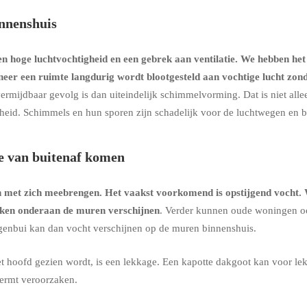
nnenshuis
 hoge luchtvochtigheid en een gebrek aan ventilatie. We hebben het
neer een ruimte langdurig wordt blootgesteld aan vochtige lucht zo
ermijdbaar gevolg is dan uiteindelijk schimmelvorming. Dat is niet all
dheid. Schimmels en hun sporen zijn schadelijk voor de luchtwegen en 
e van buitenaf komen
n met zich meebrengen. Het vaakst voorkomend is
opstijgend vocht
.
kken onderaan de muren verschijnen
. Verder kunnen oude woningen o
regenbui kan dan vocht verschijnen op de muren binnenshuis.
 hoofd gezien wordt, is een lekkage. Een kapotte dakgoot kan voor le
ermt veroorzaken.