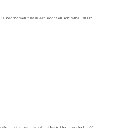
ie voorkomen niet alleen vocht en schimmel, maar
tie van factoren en zal het bestrijden van slechts één