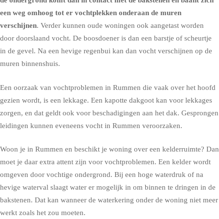
de ondergrond komt dan in contact met de bakstenen en baant zich
een weg omhoog tot er vochtplekken onderaan de muren
verschijnen
. Verder kunnen oude woningen ook aangetast worden
door doorslaand vocht. De boosdoener is dan een barstje of scheurtje
in de gevel. Na een hevige regenbui kan dan vocht verschijnen op de
muren binnenshuis.
Een oorzaak van vochtproblemen in Rummen die vaak over het hoofd
gezien wordt, is een lekkage. Een kapotte dakgoot kan voor lekkages
zorgen, en dat geldt ook voor beschadigingen aan het dak. Gesprongen
leidingen kunnen eveneens vocht in Rummen veroorzaken.
Woon je in Rummen en beschikt je woning over een kelderruimte? Dan
moet je daar extra attent zijn voor vochtproblemen. Een kelder wordt
omgeven door vochtige ondergrond. Bij een hoge waterdruk of na
hevige waterval slaagt water er mogelijk in om binnen te dringen in de
bakstenen. Dat kan wanneer de waterkering onder de woning niet meer
werkt zoals het zou moeten.