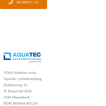
Bel 0800/11.134
VDSA Solutions bvba
AquaTec vochtbestrijding
Duifhuisweg 10
IZ Dorpsveld 4026
3590 Diepenbeek
BTW: BE0644.943.201