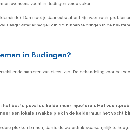
nnen eveneens vocht in Budingen veroorzaken.
lderruimte? Dan moet je daar extra attent zijn voor vochtproblem
val slaagt water er mogelijk in om binnen te dringen in de bakst
lemen in Budingen?
verschillende manieren van dienst zijn. De behandeling voor het v
n het beste geval de
keldermuur injecteren
. Het vochtprob
nneer een lokale zwakke plek in de keldermuur het vocht bi
eerdere plekken binnen, dan is de waterdruk waarschijnlijk te hoo