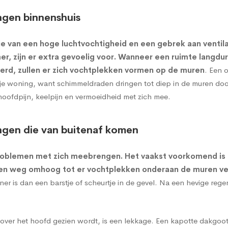
ngen binnenshuis
e van een hoge luchtvochtigheid en een gebrek aan ventil
r, zijn er extra gevoelig voor. Wanneer een ruimte langdu
erd, zullen er zich vochtplekken vormen op de muren
. Een 
or je woning, want schimmeldraden dringen tot diep in de muren d
hoofdpijn, keelpijn en vermoeidheid met zich mee.
ngen die van buitenaf komen
roblemen met zich meebrengen. Het vaakst voorkomend is
een weg omhoog tot er vochtplekken onderaan de muren ve
 is dan een barstje of scheurtje in de gevel. Na een hevige reg
ver het hoofd gezien wordt, is een lekkage. Een kapotte dakgoot