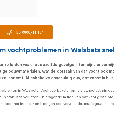
Bel 0800/11.134
om vochtproblemen in Walsbets snel
ar ze leiden vaak tot dezelfde gevolgen. Een bijna onvermi
tige bouwmaterialen, wat de oorzaak van dat vocht ook mo
ze inademt. Allesbehalve onschuldig dus, dat vocht in huis
problemen in Walsbets. Vochtige bakstenen, die aangetast zijn do
hun stabiliteit verliezen. In dragende muren kan dat voor grote p
verstoren het interieur en brengen een vervelende, muffe geur met z