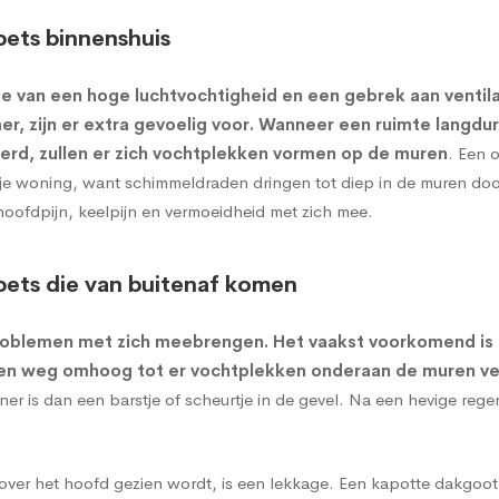
ets binnenshuis
e van een hoge luchtvochtigheid en een gebrek aan ventil
r, zijn er extra gevoelig voor. Wanneer een ruimte langdu
erd, zullen er zich vochtplekken vormen op de muren
. Een 
or je woning, want schimmeldraden dringen tot diep in de muren d
hoofdpijn, keelpijn en vermoeidheid met zich mee.
ets die van buitenaf komen
roblemen met zich meebrengen. Het vaakst voorkomend is
een weg omhoog tot er vochtplekken onderaan de muren ve
 is dan een barstje of scheurtje in de gevel. Na een hevige reg
ver het hoofd gezien wordt, is een lekkage. Een kapotte dakgoot