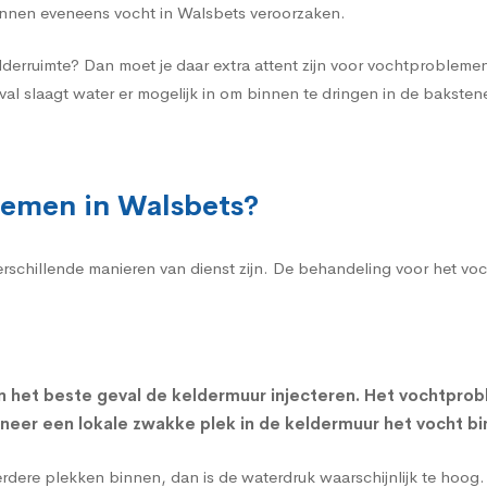
nnen eveneens vocht in Walsbets veroorzaken.
lderruimte? Dan moet je daar extra attent zijn voor vochtproblem
val slaagt water er mogelijk in om binnen te dringen in de bakst
lemen in Walsbets?
verschillende manieren van dienst zijn. De behandeling voor het v
n het beste geval de
keldermuur injecteren
. Het vochtprob
nneer een lokale zwakke plek in de keldermuur het vocht bi
eerdere plekken binnen, dan is de waterdruk waarschijnlijk te hoo