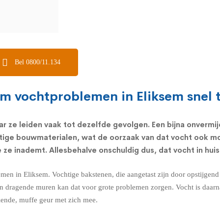
Bel 0800/11.134
om vochtproblemen in Eliksem snel t
r ze leiden vaak tot dezelfde gevolgen. Een bijna onvermij
tige bouwmaterialen, wat de oorzaak van dat vocht ook mo
ze inademt. Allesbehalve onschuldig dus, dat vocht in huis
emen in Eliksem. Vochtige bakstenen, die aangetast zijn door opstijgen
n. In dragende muren kan dat voor grote problemen zorgen. Vocht is daa
velende, muffe geur met zich mee.