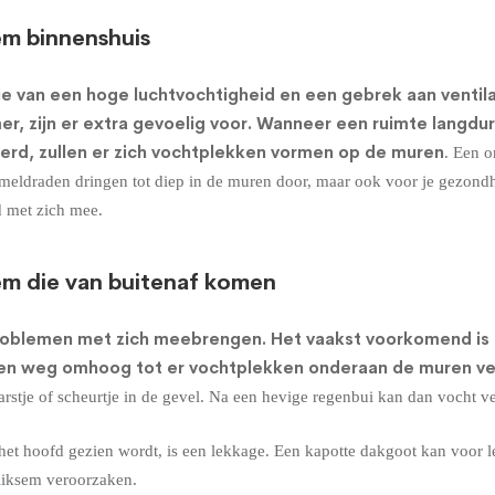
em binnenshuis
e van een hoge luchtvochtigheid en een gebrek aan ventil
r, zijn er extra gevoelig voor. Wanneer een ruimte langdu
erd, zullen er zich vochtplekken vormen op de muren
. Een o
himmeldraden dringen tot diep in de muren door, maar ook voor je gezond
d met zich mee.
em die van buitenaf komen
roblemen met zich meebrengen. Het vaakst voorkomend is
een weg omhoog tot er vochtplekken onderaan de muren ve
stje of scheurtje in de gevel. Na een hevige regenbui kan dan vocht v
et hoofd gezien wordt, is een lekkage. Een kapotte dakgoot kan voor l
liksem veroorzaken.