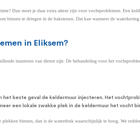
uimte? Dan moet je daar extra attent zijn voor vochtproblemen. Een ke
n om binnen te dringen in de bakstenen. Dat kan wanneer de waterkerin
lemen in Eliksem?
chillende manieren van dienst zijn. De behandeling voor het vochtprobl
n het beste geval de
keldermuur injecteren
. Het vochtprob
nneer een lokale zwakke plek in de keldermuur het vocht bi
re plekken binnen, dan is de waterdruk waarschijnlijk te hoog. We redd