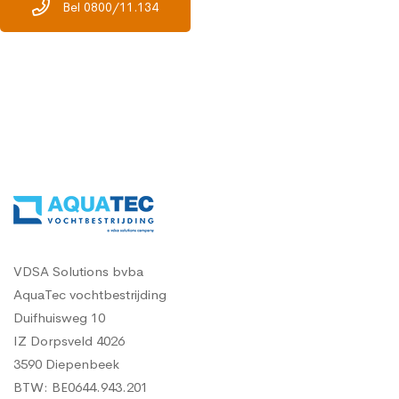
Bel 0800/11.134
VDSA Solutions bvba
AquaTec vochtbestrijding
Duifhuisweg 10
IZ Dorpsveld 4026
3590 Diepenbeek
BTW: BE0644.943.201