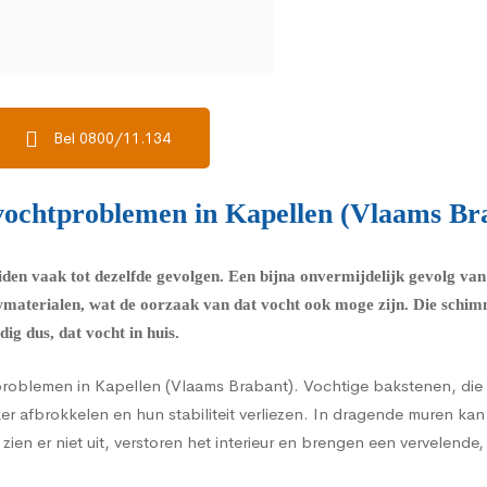
Bel 0800/11.134
ochtproblemen in Kapellen (Vlaams Brab
iden vaak tot dezelfde gevolgen. Een bijna onvermijdelijk gevolg v
wmaterialen, wat de oorzaak van dat vocht ook moge zijn. Die schim
ig dus, dat vocht in huis.
problemen in Kapellen (Vlaams Brabant). Vochtige bakstenen, die a
r afbrokkelen en hun stabiliteit verliezen. In dragende muren ka
en er niet uit, verstoren het interieur en brengen een vervelende,