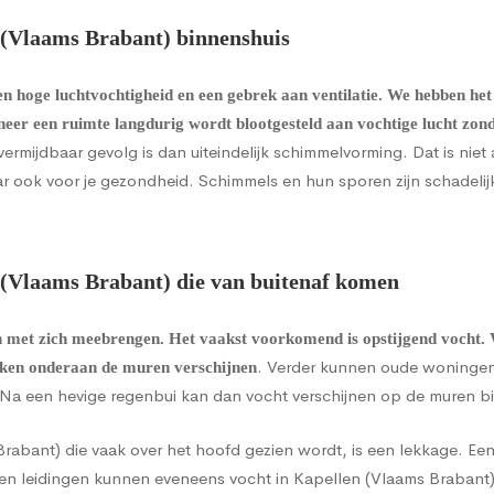
(Vlaams Brabant) binnenshuis
 hoge luchtvochtigheid en een gebrek aan ventilatie. We hebben het
neer een ruimte langdurig wordt blootgesteld aan vochtige lucht zo
vermijdbaar gevolg is dan uiteindelijk schimmelvorming. Dat is niet 
r ook voor je gezondheid. Schimmels en hun sporen zijn schadelij
(Vlaams Brabant) die van buitenaf komen
n met zich meebrengen. Het vaakst voorkomend is
opstijgend vocht
.
. Verder kunnen oude woningen
kken onderaan de muren verschijnen
. Na een hevige regenbui kan dan vocht verschijnen op de muren b
abant) die vaak over het hoofd gezien wordt, is een lekkage. Ee
n leidingen kunnen eveneens vocht in Kapellen (Vlaams Brabant)