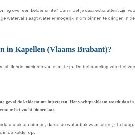
oning over een kelderruimte? Dan moet je daar extra attent zijn 
ige waterval slaagt water er mogelijk in om binnen te dringen in 
n in Kapellen (Vlaams Brabant)?
verschillende manieren van dienst zijn. De behandeling voor het v
ste geval de
keldermuur injecteren
. Het vochtprobleem wordt dan in 
ermuur het vocht binnenlaat.
eerdere plekken binnen, dan is de waterdruk waarschijnlijk te hoo
s in de kelder op.