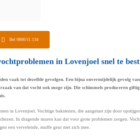
Bel 0800/11.134
ochtproblemen in Lovenjoel snel te best
iden vaak tot dezelfde gevolgen. Een bijna onvermijdelijk gevolg v
orzaak van dat vocht ook moge zijn. Die schimmels produceren giftig
is.
emen in Lovenjoel. Vochtige bakstenen, die aangetast zijn door opstijg
verliezen. In dragende muren kan dat voor grote problemen zorgen. Voch
rengen een vervelende, muffe geur met zich mee.