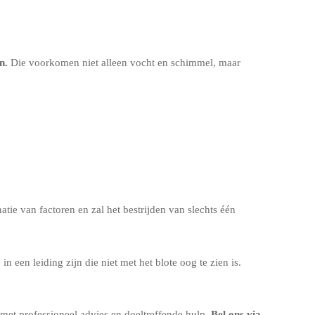
en
.
Die voorkomen niet alleen vocht en schimmel, maar
tie van factoren en zal het bestrijden van slechts één
een leiding zijn die niet met het blote oog te zien is.
 met professioneel advies en doeltreffende hulp.
Bel ons via