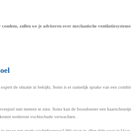
 condens, zullen we je adviseren over
mechanische ventilatiesystem
oel
xpert de situatie in bekijkt. Soms is er namelijk sprake van een combina
enjoel niet meteen te zien. Soms kan de boosdoener een haarscheurtje in 
toekomst wederom vochtschade verwachten.
e graag een gratis vochtdiagnose? Wij staan te allen tijde voor je klaar