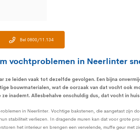
Bel 0800/11.134
om vochtproblemen in Neerlinter sne
r ze leiden vaak tot dezelfde gevolgen. Een bijna onvermij
tige bouwmaterialen, wat de oorzaak van dat vocht ook mo
ze inademt. Allesbehalve onschuldig dus, dat vocht in huis
problemen in Neerlinter. Vochtige bakstenen, die aangetast zijn d
hun stabiliteit verliezen. In dragende muren kan dat voor grote p
verstoren het interieur en brengen een vervelende, muffe geur met z