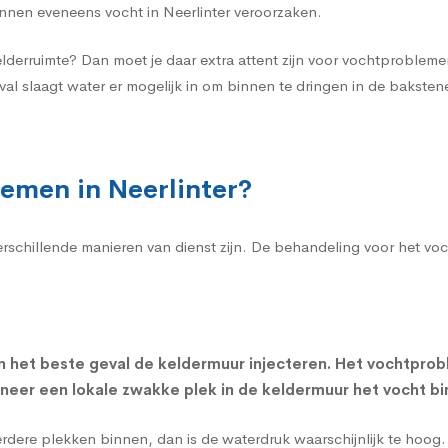
nen eveneens vocht in Neerlinter veroorzaken.
elderruimte? Dan moet je daar extra attent zijn voor vochtproble
val slaagt water er mogelijk in om binnen te dringen in de bakst
emen in Neerlinter?
verschillende manieren van dienst zijn. De behandeling voor het v
n het beste geval de
keldermuur injecteren
. Het vochtprob
nneer een lokale zwakke plek in de keldermuur het vocht bi
eerdere plekken binnen, dan is de waterdruk waarschijnlijk te hoo