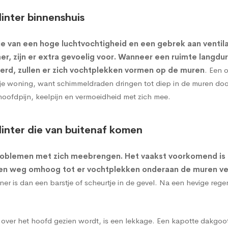
inter binnenshuis
e van een hoge luchtvochtigheid en een gebrek aan ventil
r, zijn er extra gevoelig voor. Wanneer een ruimte langdu
erd, zullen er zich vochtplekken vormen op de muren
. Een 
or je woning, want schimmeldraden dringen tot diep in de muren d
hoofdpijn, keelpijn en vermoeidheid met zich mee.
inter die van buitenaf komen
roblemen met zich meebrengen. Het vaakst voorkomend is
een weg omhoog tot er vochtplekken onderaan de muren ve
 is dan een barstje of scheurtje in de gevel. Na een hevige reg
 over het hoofd gezien wordt, is een lekkage. Een kapotte dakgoo