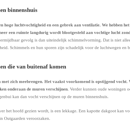
en binnenshuis
 hoge luchtvochtigheid en een gebrek aan ventilatie. We hebben het
neer een ruimte langdurig wordt blootgesteld aan vochtige lucht zo
ermijdbaar gevolg is dan uiteindelijk schimmelvorming. Dat is niet all
dheid. Schimmels en hun sporen zijn schadelijk voor de luchtwegen en 
en die van buitenaf komen
n met zich meebrengen. Het vaakst voorkomend is
opstijgend vocht
.
kken onderaan de muren verschijnen
. Verder kunnen oude woningen o
regenbui kan dan vocht verschijnen op de muren binnenshuis.
r het hoofd gezien wordt, is een lekkage. Een kapotte dakgoot kan vo
in Outgaarden veroorzaken.