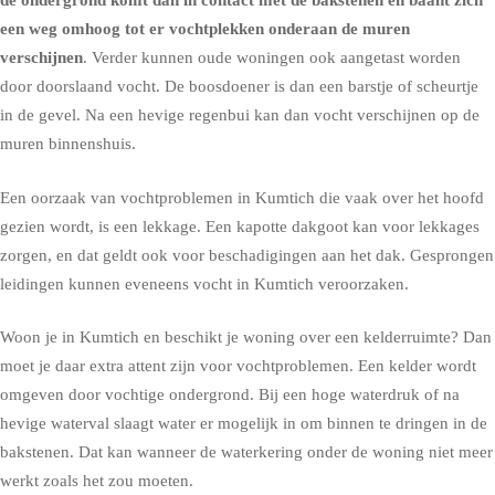
de ondergrond komt dan in contact met de bakstenen en baant zich
een weg omhoog tot er vochtplekken onderaan de muren
verschijnen
. Verder kunnen oude woningen ook aangetast worden
door doorslaand vocht. De boosdoener is dan een barstje of scheurtje
in de gevel. Na een hevige regenbui kan dan vocht verschijnen op de
muren binnenshuis.
Een oorzaak van vochtproblemen in Kumtich die vaak over het hoofd
gezien wordt, is een lekkage. Een kapotte dakgoot kan voor lekkages
zorgen, en dat geldt ook voor beschadigingen aan het dak. Gesprongen
leidingen kunnen eveneens vocht in Kumtich veroorzaken.
Woon je in Kumtich en beschikt je woning over een kelderruimte? Dan
moet je daar extra attent zijn voor vochtproblemen. Een kelder wordt
omgeven door vochtige ondergrond. Bij een hoge waterdruk of na
hevige waterval slaagt water er mogelijk in om binnen te dringen in de
bakstenen. Dat kan wanneer de waterkering onder de woning niet meer
werkt zoals het zou moeten.