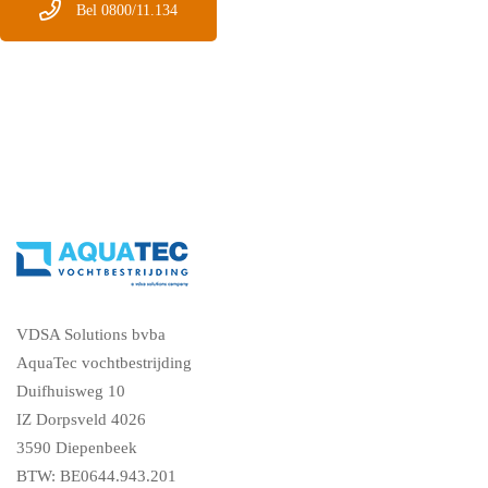
Bel 0800/11.134
VDSA Solutions bvba
AquaTec vochtbestrijding
Duifhuisweg 10
IZ Dorpsveld 4026
3590 Diepenbeek
BTW: BE0644.943.201