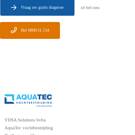
Vraag uw gratis diagnose
of bel ons
Bel 0800/11.134
VDSA Solutions bvba
AquaTec vochtbestrijding