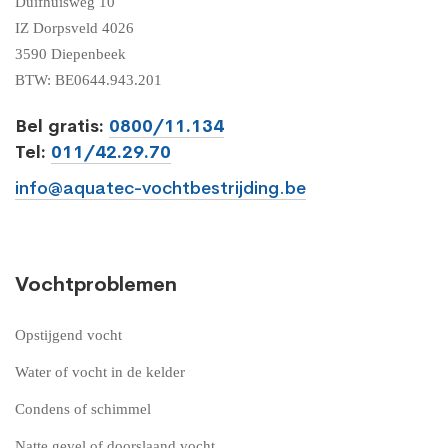
Duifhuisweg 10
IZ Dorpsveld 4026
3590 Diepenbeek
BTW: BE0644.943.201
Bel gratis:
0800/11.134
Tel:
011/42.29.70
info@aquatec-vochtbestrijding.be
Vochtproblemen
Opstijgend vocht
Water of vocht in de kelder
Condens of schimmel
Natte gevel of doorslaand vocht