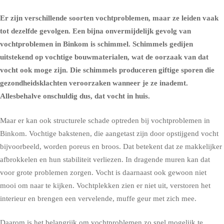
Er zijn verschillende soorten vochtproblemen, maar ze leiden vaak
tot dezelfde gevolgen. Een bijna onvermijdelijk gevolg van
vochtproblemen in Binkom is schimmel.
Schimmels
gedijen
uitstekend op vochtige bouwmaterialen, wat de oorzaak van dat
vocht ook moge zijn. Die schimmels produceren giftige sporen die
gezondheidsklachten
veroorzaken wanneer je ze inademt.
Allesbehalve onschuldig dus, dat vocht in huis.
Maar er kan ook structurele schade optreden bij vochtproblemen in
Binkom. Vochtige bakstenen, die aangetast zijn door opstijgend vocht
bijvoorbeeld, worden poreus en broos. Dat betekent dat ze makkelijker
afbrokkelen en hun stabiliteit verliezen. In dragende muren kan dat
voor grote problemen zorgen. Vocht is daarnaast ook gewoon niet
mooi om naar te kijken. Vochtplekken zien er niet uit, verstoren het
interieur en brengen een vervelende, muffe geur met zich mee.
Daarom is het belangrijk om vochtproblemen zo snel mogelijk te