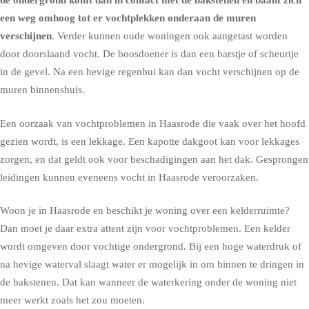
de ondergrond komt dan in contact met de bakstenen en baant zich
een weg omhoog tot er vochtplekken onderaan de muren
verschijnen
. Verder kunnen oude woningen ook aangetast worden
door doorslaand vocht. De boosdoener is dan een barstje of scheurtje
in de gevel. Na een hevige regenbui kan dan vocht verschijnen op de
muren binnenshuis.
Een oorzaak van vochtproblemen in Haasrode die vaak over het hoofd
gezien wordt, is een lekkage. Een kapotte dakgoot kan voor lekkages
zorgen, en dat geldt ook voor beschadigingen aan het dak. Gesprongen
leidingen kunnen eveneens vocht in Haasrode veroorzaken.
Woon je in Haasrode en beschikt je woning over een kelderruimte?
Dan moet je daar extra attent zijn voor vochtproblemen. Een kelder
wordt omgeven door vochtige ondergrond. Bij een hoge waterdruk of
na hevige waterval slaagt water er mogelijk in om binnen te dringen in
de bakstenen. Dat kan wanneer de waterkering onder de woning niet
meer werkt zoals het zou moeten.