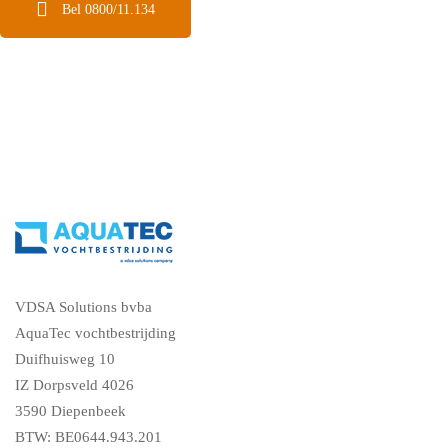
Bel 0800/11.134
VDSA Solutions bvba
AquaTec vochtbestrijding
Duifhuisweg 10
IZ Dorpsveld 4026
3590 Diepenbeek
BTW: BE0644.943.201