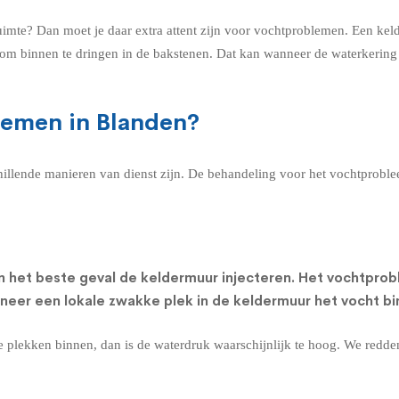
uimte? Dan moet je daar extra attent zijn voor vochtproblemen. Een ke
n om binnen te dringen in de bakstenen. Dat kan wanneer de waterkerin
lemen in Blanden?
chillende manieren van dienst zijn. De behandeling voor het vochtprobl
n het beste geval de
keldermuur injecteren
. Het vochtprob
nneer een lokale zwakke plek in de keldermuur het vocht bi
re plekken binnen, dan is de waterdruk waarschijnlijk te hoog. We redd