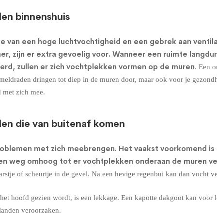
en binnenshuis
e van een hoge luchtvochtigheid en een gebrek aan ventil
r, zijn er extra gevoelig voor. Wanneer een ruimte langdu
erd, zullen er zich vochtplekken vormen op de muren
. Een o
himmeldraden dringen tot diep in de muren door, maar ook voor je gezond
d met zich mee.
en die van buitenaf komen
roblemen met zich meebrengen. Het vaakst voorkomend is
een weg omhoog tot er vochtplekken onderaan de muren ve
stje of scheurtje in de gevel. Na een hevige regenbui kan dan vocht v
et hoofd gezien wordt, is een lekkage. Een kapotte dakgoot kan voor 
landen veroorzaken.