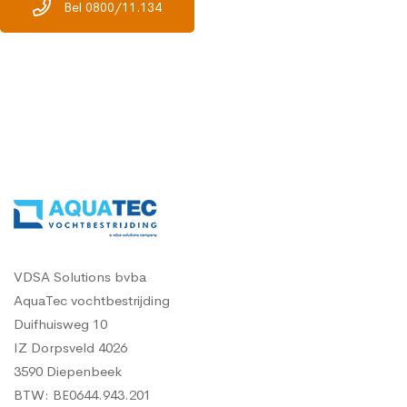
Bel 0800/11.134
VDSA Solutions bvba
AquaTec vochtbestrijding
Duifhuisweg 10
IZ Dorpsveld 4026
3590 Diepenbeek
BTW: BE0644.943.201