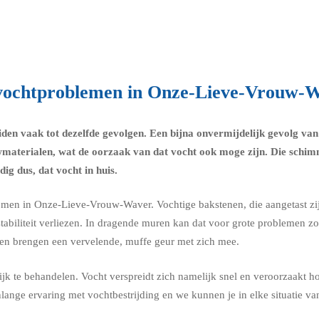
vochtproblemen in Onze-Lieve-Vrouw-Wa
eiden vaak tot dezelfde gevolgen. Een bijna onvermijdelijk gevolg 
wmaterialen, wat de oorzaak van dat vocht ook moge zijn. Die schim
ig dus, dat vocht in huis.
lemen in Onze-Lieve-Vrouw-Waver. Vochtige bakstenen, die aangetast zi
stabiliteit verliezen. In dragende muren kan dat voor grote problemen z
ur en brengen een vervelende, muffe geur met zich mee.
jk te behandelen. Vocht verspreidt zich namelijk snel en veroorzaakt 
ange ervaring met vochtbestrijding en we kunnen je in elke situatie va