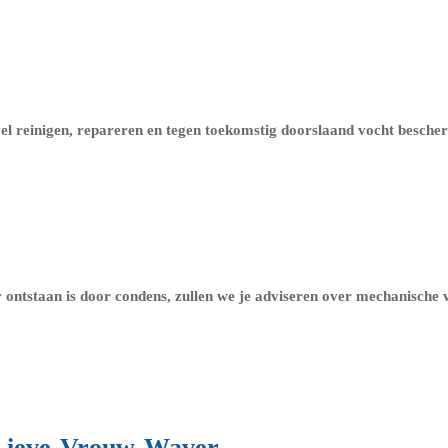
evel reinigen, repareren en tegen toekomstig doorslaand vocht besch
ntstaan is door condens, zullen we je adviseren over
mechanische v
e-Lieve-Vrouw-Waver