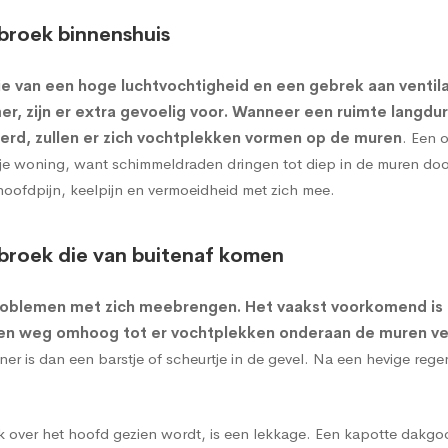
broek binnenshuis
e van een hoge luchtvochtigheid en een gebrek aan ventil
r, zijn er extra gevoelig voor. Wanneer een ruimte langdu
erd, zullen er zich vochtplekken vormen op de muren
. Een 
or je woning, want schimmeldraden dringen tot diep in de muren d
hoofdpijn, keelpijn en vermoeidheid met zich mee.
broek die van buitenaf komen
roblemen met zich meebrengen. Het vaakst voorkomend is
een weg omhoog tot er vochtplekken onderaan de muren ve
 is dan een barstje of scheurtje in de gevel. Na een hevige reg
 over het hoofd gezien wordt, is een lekkage. Een kapotte dakgoo