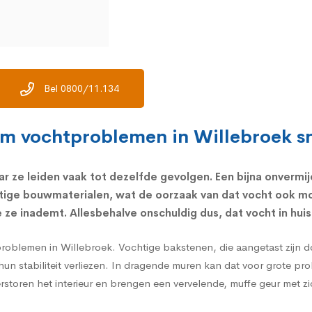
Bel 0800/11.134
om vochtproblemen in Willebroek sn
ar ze leiden vaak tot dezelfde gevolgen. Een bijna onvermij
tige bouwmaterialen, wat de oorzaak van dat vocht ook mo
ze inademt. Allesbehalve onschuldig dus, dat vocht in huis
problemen in Willebroek. Vochtige bakstenen, die aangetast zijn 
hun stabiliteit verliezen. In dragende muren kan dat voor grote p
verstoren het interieur en brengen een vervelende, muffe geur met z