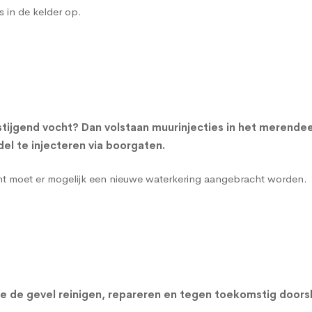
s in de kelder op.
tijgend vocht? Dan volstaan muurinjecties in het merende
l te injecteren via boorgaten.
cht moet er mogelijk een nieuwe waterkering aangebracht worden.
n we de gevel reinigen, repareren en tegen toekomstig do