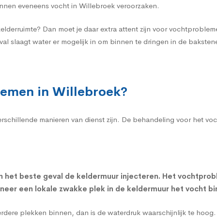
nnen eveneens vocht in Willebroek veroorzaken.
kelderruimte? Dan moet je daar extra attent zijn voor vochtprobl
val slaagt water er mogelijk in om binnen te dringen in de bakst
lemen in Willebroek?
verschillende manieren van dienst zijn. De behandeling voor het v
n het beste geval de
keldermuur injecteren
. Het vochtprob
nneer een lokale zwakke plek in de keldermuur het vocht bi
eerdere plekken binnen, dan is de waterdruk waarschijnlijk te hoo