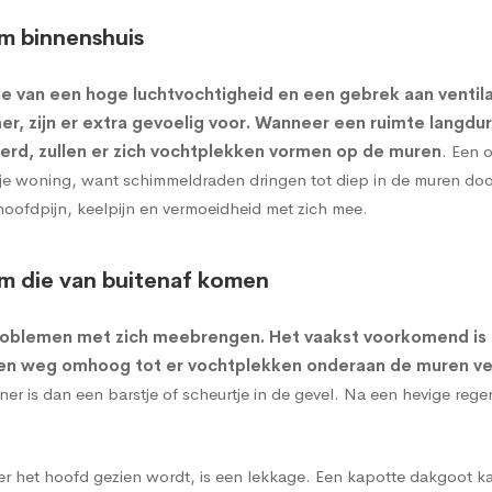
m binnenshuis
e van een hoge luchtvochtigheid en een gebrek aan ventil
r, zijn er extra gevoelig voor. Wanneer een ruimte langdu
erd, zullen er zich vochtplekken vormen op de muren
. Een 
or je woning, want schimmeldraden dringen tot diep in de muren d
hoofdpijn, keelpijn en vermoeidheid met zich mee.
m die van buitenaf komen
roblemen met zich meebrengen. Het vaakst voorkomend is
een weg omhoog tot er vochtplekken onderaan de muren ve
 is dan een barstje of scheurtje in de gevel. Na een hevige reg
 het hoofd gezien wordt, is een lekkage. Een kapotte dakgoot ka