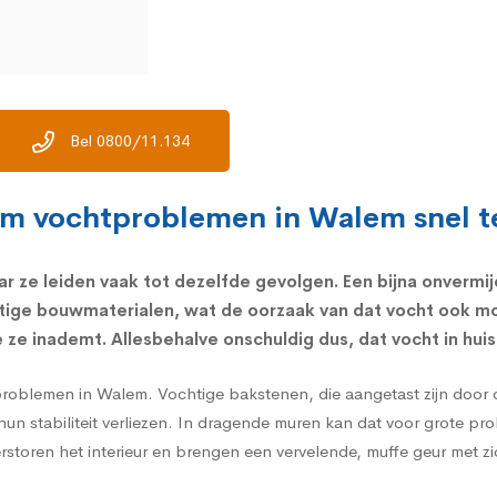
Bel 0800/11.134
om vochtproblemen in Walem snel te
ar ze leiden vaak tot dezelfde gevolgen. Een bijna onvermi
tige bouwmaterialen, wat de oorzaak van dat vocht ook mo
ze inademt. Allesbehalve onschuldig dus, dat vocht in huis
problemen in Walem. Vochtige bakstenen, die aangetast zijn door
hun stabiliteit verliezen. In dragende muren kan dat voor grote p
verstoren het interieur en brengen een vervelende, muffe geur met z