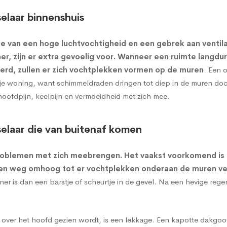
elaar binnenshuis
e van een hoge luchtvochtigheid en een gebrek aan ventil
r, zijn er extra gevoelig voor. Wanneer een ruimte langdu
erd, zullen er zich vochtplekken vormen op de muren
. Een 
or je woning, want schimmeldraden dringen tot diep in de muren d
hoofdpijn, keelpijn en vermoeidheid met zich mee.
elaar die van buitenaf komen
roblemen met zich meebrengen. Het vaakst voorkomend is
een weg omhoog tot er vochtplekken onderaan de muren ve
 is dan een barstje of scheurtje in de gevel. Na een hevige reg
 over het hoofd gezien wordt, is een lekkage. Een kapotte dakgoo