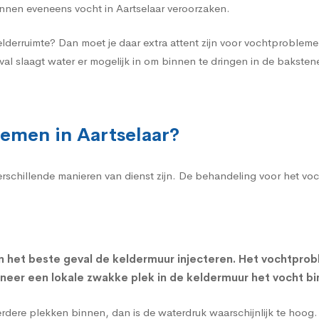
nen eveneens vocht in Aartselaar veroorzaken.
elderruimte? Dan moet je daar extra attent zijn voor vochtproble
val slaagt water er mogelijk in om binnen te dringen in de bakst
emen in Aartselaar?
verschillende manieren van dienst zijn. De behandeling voor het v
n het beste geval de
keldermuur injecteren
. Het vochtprob
nneer een lokale zwakke plek in de keldermuur het vocht bi
eerdere plekken binnen, dan is de waterdruk waarschijnlijk te hoo