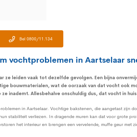
Bel 0800/11.134
om vochtproblemen in Aartselaar sne
r ze leiden vaak tot dezelfde gevolgen. Een bijna onvermij
tige bouwmaterialen, wat de oorzaak van dat vocht ook mo
ze inademt. Allesbehalve onschuldig dus, dat vocht in huis
problemen in Aartselaar. Vochtige bakstenen, die aangetast zijn d
hun stabiliteit verliezen. In dragende muren kan dat voor grote p
verstoren het interieur en brengen een vervelende, muffe geur met z