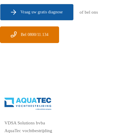
Vraag uw gratis diagnose
of bel ons
Bel 0800/11.134
VDSA Solutions bvba
AquaTec vochtbestrijding