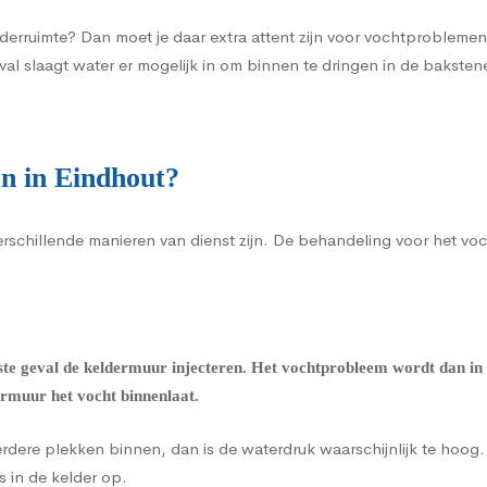
lderruimte? Dan moet je daar extra attent zijn voor vochtproblem
val slaagt water er mogelijk in om binnen te dringen in de bakst
n in Eindhout?
verschillende manieren van dienst zijn. De behandeling voor het v
ste geval de
keldermuur injecteren
. Het vochtprobleem wordt dan in 
ermuur het vocht binnenlaat.
eerdere plekken binnen, dan is de waterdruk waarschijnlijk te hoo
s in de kelder op.