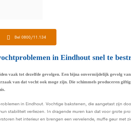
Bel 0800/11.134
ochtproblemen in Eindhout snel te best
iden vaak tot dezelfde gevolgen. Een bijna onvermijdelijk gevolg v
orzaak van dat vocht ook moge zijn. Die schimmels produceren giftig
is.
problemen in Eindhout. Vochtige bakstenen, die aangetast zijn do
hun stabiliteit verliezen. In dragende muren kan dat voor grote p
verstoren het interieur en brengen een vervelende, muffe geur met z