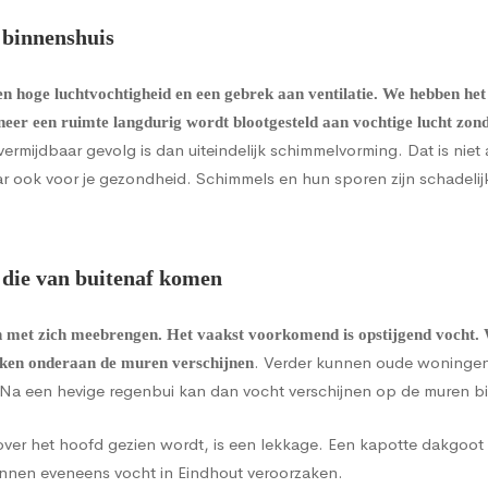
 binnenshuis
 hoge luchtvochtigheid en een gebrek aan ventilatie. We hebben het
neer een ruimte langdurig wordt blootgesteld aan vochtige lucht zo
vermijdbaar gevolg is dan uiteindelijk schimmelvorming. Dat is niet 
r ook voor je gezondheid. Schimmels en hun sporen zijn schadelij
die van buitenaf komen
n met zich meebrengen. Het vaakst voorkomend is
opstijgend vocht
.
. Verder kunnen oude woningen
kken onderaan de muren verschijnen
. Na een hevige regenbui kan dan vocht verschijnen op de muren b
ver het hoofd gezien wordt, is een lekkage. Een kapotte dakgoot 
nnen eveneens vocht in Eindhout veroorzaken.