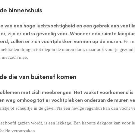
de binnenshuis
e van een hoge luchtvochtigheid en een gebrek aan ventil
r, zijn er extra gevoelig voor. Wanneer een ruimte langdu
erd, zullen er zich vochtplekken vormen op de muren
. Een o
himmeldraden dringen tot diep in de muren door, maar ook voor je gezond
d met zich mee.
de die van buitenaf komen
roblemen met zich meebrengen. Het vaakst voorkomend is
een weg omhoog tot er vochtplekken onderaan de muren ve
stje of scheurtje in de gevel. Na een hevige regenbui kan dan vocht v
t hoofd gezien wordt, is een lekkage. Een kapotte dakgoot kan voor l
eelde veroorzaken.