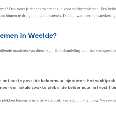
imte? Dan moet je daar extra attent zijn voor vochtproblemen. Een kel
n om binnen te dringen in de bakstenen. Dat kan wanneer de waterkerin
lemen in Weelde?
chillende manieren van dienst zijn. De behandeling voor het vochtprobl
n het beste geval de
keldermuur injecteren
. Het vochtprob
nneer een lokale zwakke plek in de keldermuur het vocht bi
re plekken binnen, dan is de waterdruk waarschijnlijk te hoog. We redd