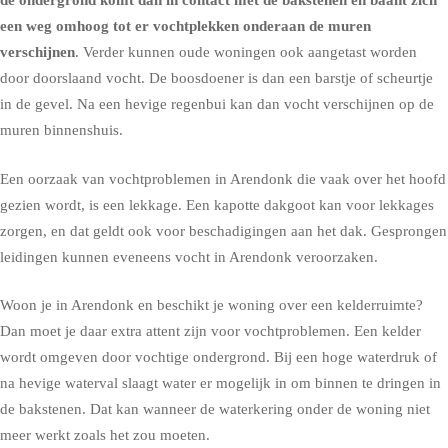
de ondergrond komt dan in contact met de bakstenen en baant zich
een weg omhoog tot er vochtplekken onderaan de muren
verschijnen
. Verder kunnen oude woningen ook aangetast worden
door doorslaand vocht. De boosdoener is dan een barstje of scheurtje
in de gevel. Na een hevige regenbui kan dan vocht verschijnen op de
muren binnenshuis.
Een oorzaak van vochtproblemen in Arendonk die vaak over het hoofd
gezien wordt, is een lekkage. Een kapotte dakgoot kan voor lekkages
zorgen, en dat geldt ook voor beschadigingen aan het dak. Gesprongen
leidingen kunnen eveneens vocht in Arendonk veroorzaken.
Woon je in Arendonk en beschikt je woning over een kelderruimte?
Dan moet je daar extra attent zijn voor vochtproblemen. Een kelder
wordt omgeven door vochtige ondergrond. Bij een hoge waterdruk of
na hevige waterval slaagt water er mogelijk in om binnen te dringen in
de bakstenen. Dat kan wanneer de waterkering onder de woning niet
meer werkt zoals het zou moeten.