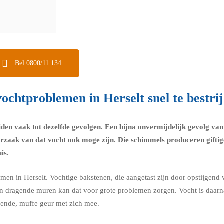
Bel 0800/11.134
ochtproblemen in Herselt snel te bestri
iden vaak tot dezelfde gevolgen. Een bijna onvermijdelijk gevolg va
orzaak van dat vocht ook moge zijn. Die schimmels produceren giftig
is.
men in Herselt. Vochtige bakstenen, die aangetast zijn door opstijgend
n. In dragende muren kan dat voor grote problemen zorgen. Vocht is daa
velende, muffe geur met zich mee.