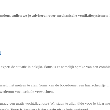
ondens, zullen we je adviseren over
mechanische ventilatiesystemen
.
t
xpert de situatie in bekijkt. Soms is er namelijk sprake van een combina
elt niet meteen te zien. Soms kan de boosdoener een haarscheurtje in ee
st wederom vochtschade verwachten.
raag een gratis vochtdiagnose? Wij staan te allen tijde voor je klaar m
Herselt. Voor je het weet is dat vocht uit je huis verjaagd.