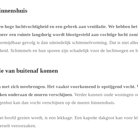
innenshuis
 hoge luchtvochtigheid en een gebrek aan ventilatie. We hebben het
neer een ruimte langdurig wordt blootgesteld aan vochtige lucht zo
ermijdbaar gevolg is dan uiteindelijk schimmelvorming. Dat is niet all
dheid. Schimmels en hun sporen zijn schadelijk voor de luchtwegen en 
ie van buitenaf komen
n met zich meebrengen. Het vaakst voorkomend is
opstijgend vocht
.
kken onderaan de muren verschijnen
. Verder kunnen oude woningen o
regenbui kan dan vocht verschijnen op de muren binnenshuis.
et hoofd gezien wordt, is een lekkage. Een kapotte dakgoot kan voor l
rselt veroorzaken.