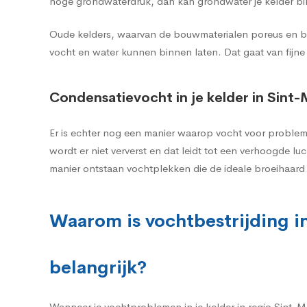
hoge grondwaterdruk, dan kan grondwater je kelder bi
Oude kelders, waarvan de bouwmaterialen poreus en br
vocht en water kunnen binnen laten. Dat gaat van fijne
Condensatievocht in je kelder in Sin
Er is echter nog een manier waarop vocht voor proble
wordt er niet ververst en dat leidt tot een verhoogde 
manier ontstaan vochtplekken die de ideale broeihaar
Waarom is vochtbestrijding i
belangrijk?
Wanneer je vochtproblemen in je kelder in regio Sint-M