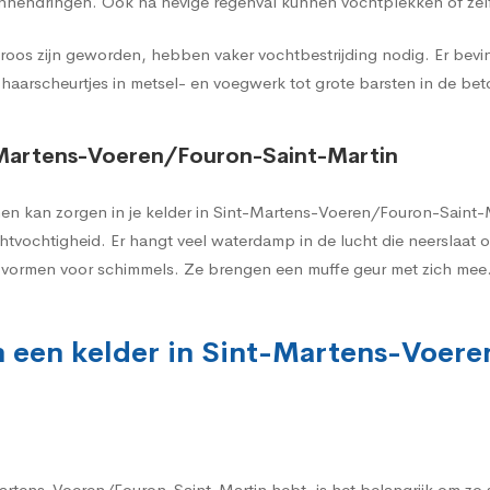
nnendringen. Ook na hevige regenval kunnen vochtplekken of zelf
oos zijn geworden, hebben vaker vochtbestrijding nodig. Er bevi
 haarscheurtjes in metsel- en voegwerk tot grote barsten in de be
t-Martens-Voeren/Fouron-Saint-Martin
men kan zorgen in je kelder in Sint-Martens-Voeren/Fouron-Saint
luchtvochtigheid. Er hangt veel waterdamp in de lucht die neerslaa
d vormen voor schimmels. Ze brengen een muffe geur met zich mee
n een kelder in Sint-Martens-Voer
artens-Voeren/Fouron-Saint-Martin hebt, is het belangrijk om zo 