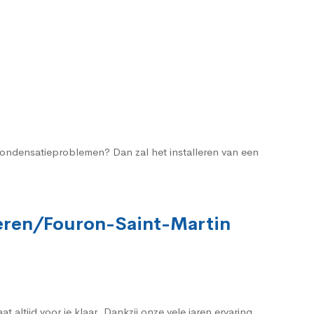
 condensatieproblemen? Dan zal het installeren van een
oeren/Fouron-Saint-Martin
ltijd voor je klaar. Dankzij onze vele jaren ervaring