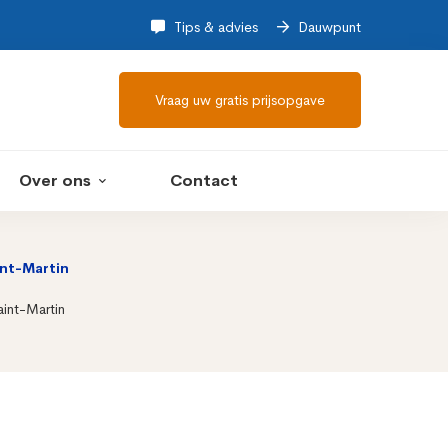
Tips & advies
Dauwpunt
Vraag uw gratis prijsopgave
Over ons
Contact
int-Martin
aint-Martin