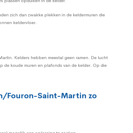
s plassen opduiken in de kelder.
nden zich dan zwakke plekken in de keldermuren die
tonnen keldervloer.
-Martin. Kelders hebben meestal geen ramen. De lucht
t op de koude muren en plafonds van de kelder. Op die
.
en/Fouron-Saint-Martin zo
snel mogelijk een oplossing te zoeken.