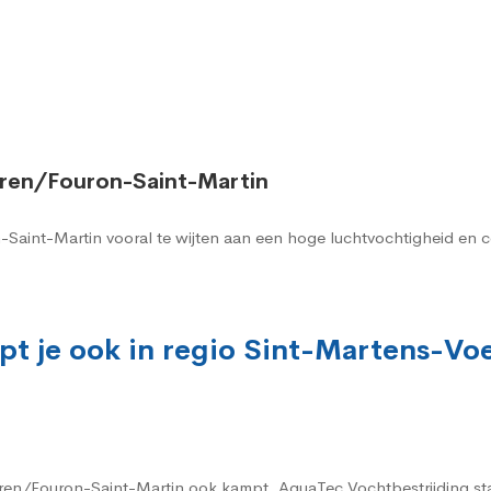
eren/Fouron-Saint-Martin
n-Saint-Martin vooral te wijten aan een hoge luchtvochtigheid en
pt je ook in regio Sint-Martens-V
n/Fouron-Saint-Martin ook kampt, AquaTec Vochtbestrijding staat a