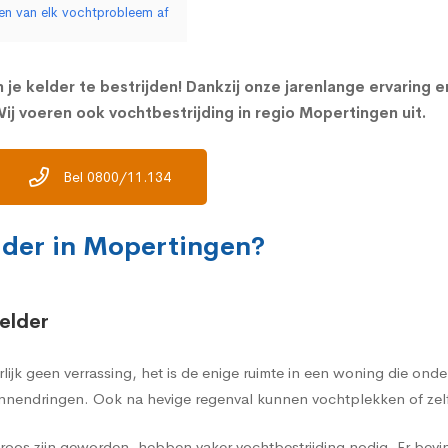
gen van elk vochtprobleem af
 je kelder te bestrijden! Dankzij onze jarenlange ervaring 
ij voeren ook vochtbestrijding in regio Mopertingen uit.
Bel 0800/11.134
lder in Mopertingen?
elder
rlijk geen verrassing, het is de enige ruimte in een woning die on
nnendringen. Ook na hevige regenval kunnen vochtplekken of zelf
oos zijn geworden, hebben vaker vochtbestrijding nodig. Er bevi