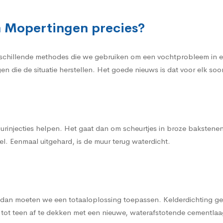
n Mopertingen precies?
rschillende methodes die we gebruiken om een vochtprobleem in ee
gen die de situatie herstellen. Het goede nieuws is dat voor elk s
urinjecties helpen. Het gaat dan om scheurtjes in broze bakstene
l. Eenmaal uitgehard, is de muur terug waterdicht.
, dan moeten we een totaaloplossing toepassen. Kelderdichting gen
tot teen af te dekken met een nieuwe, waterafstotende cementlaa