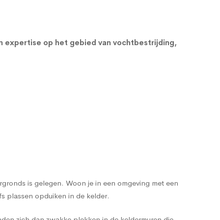
en expertise op het gebied van vochtbestrijding,
dergronds is gelegen. Woon je in een omgeving met een
s plassen opduiken in de kelder.
nden zich dan zwakke plekken in de keldermuren die