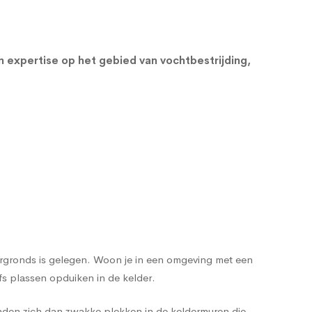
en expertise op het gebied van vochtbestrijding,
dergronds is gelegen. Woon je in een omgeving met een
s plassen opduiken in de kelder.
nden zich dan zwakke plekken in de keldermuren die