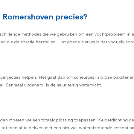
n Romershoven precies?
rschillende methodes die we gebruiken om een vochtprobleem in e
gen die de situatie herstellen. Het goede nieuws is dat voor elk s
urinjecties helpen. Het gaat dan om scheurtjes in broze bakstene
l. Eenmaal uitgehard, is de muur terug waterdicht.
, dan moeten we een totaaloplossing toepassen. Kelderdichting gen
tot teen af te dekken met een nieuwe, waterafstotende cementla