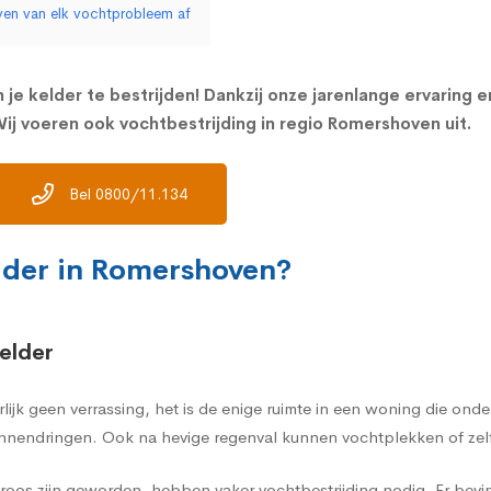
ven van elk vochtprobleem af
 je kelder te bestrijden! Dankzij onze jarenlange ervaring 
ij voeren ook vochtbestrijding in regio Romershoven uit.
Bel 0800/11.134
lder in Romershoven?
elder
rlijk geen verrassing, het is de enige ruimte in een woning die on
nnendringen. Ook na hevige regenval kunnen vochtplekken of zelf
oos zijn geworden, hebben vaker vochtbestrijding nodig. Er bevi