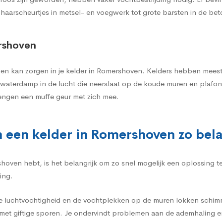
 haarscheurtjes in metsel- en voegwerk tot grote barsten in de be
ershoven
en kan zorgen in je kelder in Romershoven. Kelders hebben meestal
el waterdamp in de lucht die neerslaat op de koude muren en plafo
engen een muffe geur met zich mee.
n een kelder in Romershoven zo bela
shoven hebt, is het belangrijk om zo snel mogelijk een oplossing 
ing.
e luchtvochtigheid en de vochtplekken op de muren lokken schimme
et giftige sporen. Je ondervindt problemen aan de ademhaling e