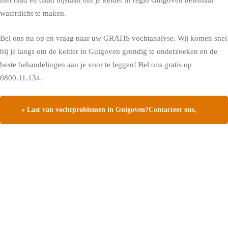
met raad en daad bijstaan om je kelder in regio Guigoven helemaal
waterdicht te maken.
Bel ons nu op en vraag naar uw GRATIS vochtanalyse. Wij komen snel
bij je langs om de kelder in Guigoven grondig te onderzoeken en de
beste behandelingen aan je voor te leggen! Bel ons gratis op
0800.11.134.
» Last van vochtproblemen in Guigoven?Contacteer ons,
vraag een gratis vochtdiagnose