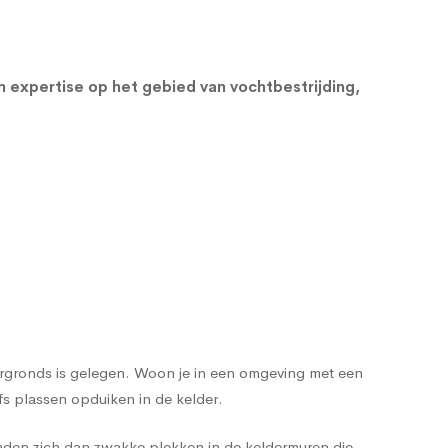
en expertise op het gebied van vochtbestrijding,
dergronds is gelegen. Woon je in een omgeving met een
s plassen opduiken in de kelder.
nden zich dan zwakke plekken in de keldermuren die