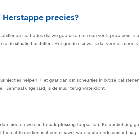
n Herstappe precies?
rschillende methodes die we gebruiken om een vochtprobleem in een
die de situatie herstellen. Het goede nieuws is dat voor elk soor
urinjecties helpen. Het gaat dan om scheurtjes in broze bakstene
l. Eenmaal uitgehard, is de muur terug waterdicht.
, dan moeten we een totaaloplossing toepassen. Kelderdichting gen
t teen af te dekken met een nieuwe, waterafstotende cementlaag.