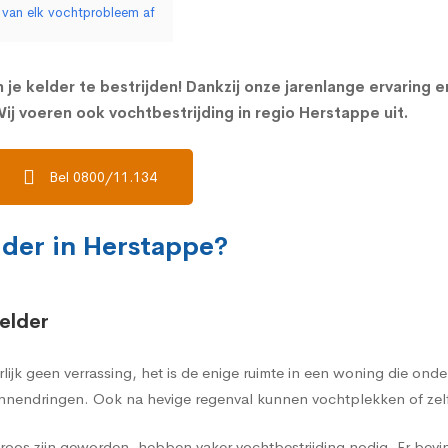
e van elk vochtprobleem af
 je kelder te bestrijden! Dankzij onze jarenlange ervaring 
ij voeren ook vochtbestrijding in regio Herstappe uit.
Bel 0800/11.134
lder in Herstappe?
elder
rlijk geen verrassing, het is de enige ruimte in een woning die on
nnendringen. Ook na hevige regenval kunnen vochtplekken of zelf
oos zijn geworden, hebben vaker vochtbestrijding nodig. Er bevi