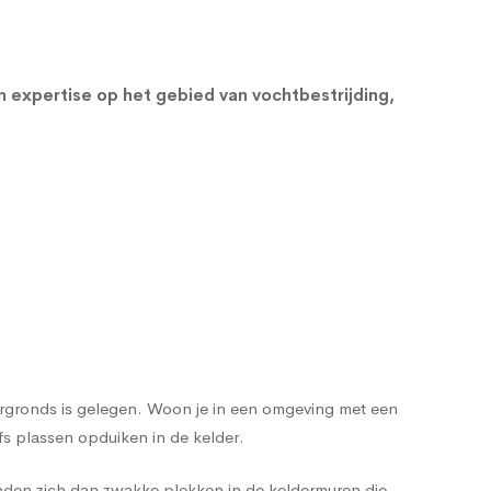
en expertise op het gebied van vochtbestrijding,
dergronds is gelegen. Woon je in een omgeving met een
s plassen opduiken in de kelder.
nden zich dan zwakke plekken in de keldermuren die