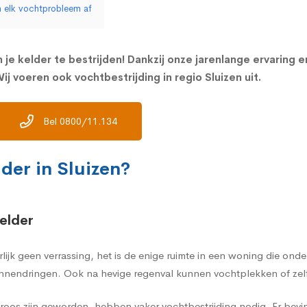
an elk vochtprobleem af
 je kelder te bestrijden! Dankzij onze jarenlange ervaring 
j voeren ook vochtbestrijding in regio Sluizen uit.
Bel 0800/11.134
der in Sluizen?
elder
rlijk geen verrassing, het is de enige ruimte in een woning die on
nnendringen. Ook na hevige regenval kunnen vochtplekken of zelf
oos zijn geworden, hebben vaker vochtbestrijding nodig. Er bevi