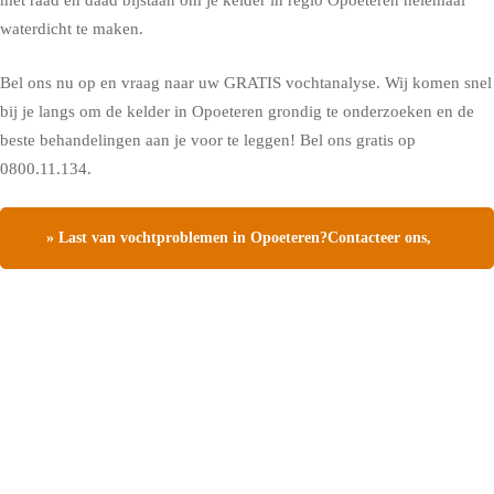
met raad en daad bijstaan om je kelder in regio Opoeteren helemaal
waterdicht te maken.
Bel ons nu op en vraag naar uw GRATIS vochtanalyse. Wij komen snel
bij je langs om de kelder in Opoeteren grondig te onderzoeken en de
beste behandelingen aan je voor te leggen! Bel ons gratis op
0800.11.134.
» Last van vochtproblemen in Opoeteren?Contacteer ons,
vraag een gratis vochtdiagnose