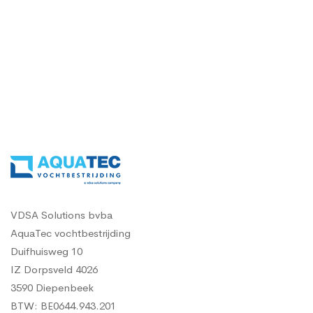
Contacteer ons, vraag een gratis vochtdiagnose
VDSA Solutions bvba
AquaTec vochtbestrijding
Duifhuisweg 10
IZ Dorpsveld 4026
3590 Diepenbeek
BTW: BE0644.943.201