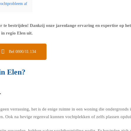
 vochtprobleem af
er te bestrijden! Dankzij onze jarenlange ervaring en expertise op he
n regio Elen uit.
Bel 0800/11.134
in Elen?
r
k geen verrassing, het is de enige ruimte in een woning die ondergrond
n. Ook na hevige regenval kunnen vochtplekken of zelfs plassen opduik
ijn geworden, hebben vaker vochtbestrijding nodig. Er bevinden zich 