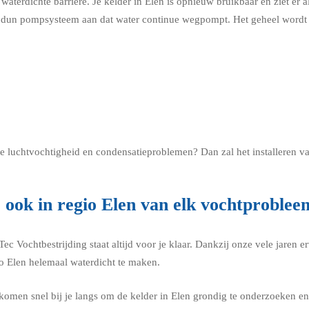
aterdichte barrière. Je kelder in Elen is opnieuw bruikbaar en ziet er al
n dun pompsysteem aan dat water continue wegpompt. Het geheel wordt a
hoge luchtvochtigheid en condensatieproblemen? Dan zal het installeren v
 ook in regio Elen van elk vochtproblee
Vochtbestrijding staat altijd voor je klaar. Dankzij onze vele jaren er
io Elen helemaal waterdicht te maken.
men snel bij je langs om de kelder in Elen grondig te onderzoeken en 