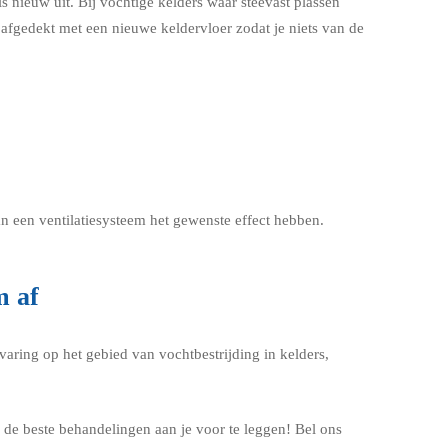
s nieuw uit. Bij vochtige kelders waar steevast plassen
fgedekt met een nieuwe keldervloer zodat je niets van de
an een ventilatiesysteem het gewenste effect hebben.
m af
varing op het gebied van vochtbestrijding in kelders,
de beste behandelingen aan je voor te leggen! Bel ons