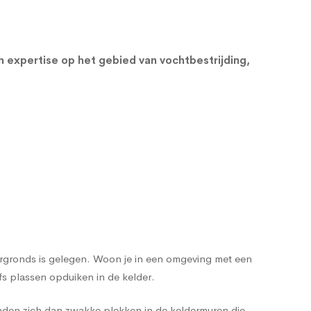
en expertise op het gebied van vochtbestrijding,
dergronds is gelegen. Woon je in een omgeving met een
s plassen opduiken in de kelder.
nden zich dan zwakke plekken in de keldermuren die