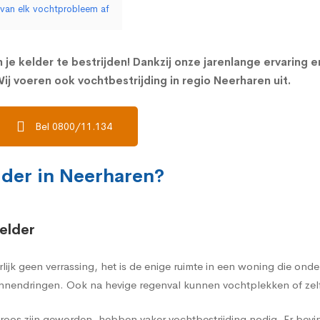
 van elk vochtprobleem af
 je kelder te bestrijden! Dankzij onze jarenlange ervaring 
ij voeren ook vochtbestrijding in regio Neerharen uit.
Bel 0800/11.134
lder in Neerharen?
elder
rlijk geen verrassing, het is de enige ruimte in een woning die on
nnendringen. Ook na hevige regenval kunnen vochtplekken of zelf
oos zijn geworden, hebben vaker vochtbestrijding nodig. Er bevi