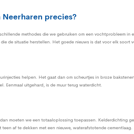
n Neerharen precies?
rschillende methodes die we gebruiken om een vochtprobleem in een
die de situatie herstellen. Het goede nieuws is dat voor elk soor
urinjecties helpen. Het gaat dan om scheurtjes in broze bakstene
l. Eenmaal uitgehard, is de muur terug waterdicht.
, dan moeten we een totaaloplossing toepassen. Kelderdichting gen
t teen af te dekken met een nieuwe, waterafstotende cementlaag.