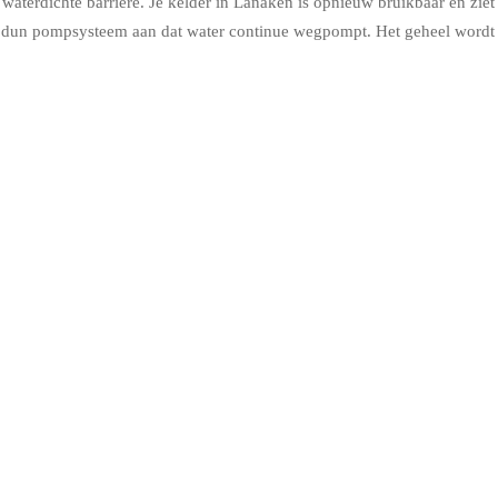
aterdichte barrière. Je kelder in Lanaken is opnieuw bruikbaar en ziet e
n dun pompsysteem aan dat water continue wegpompt. Het geheel wordt a