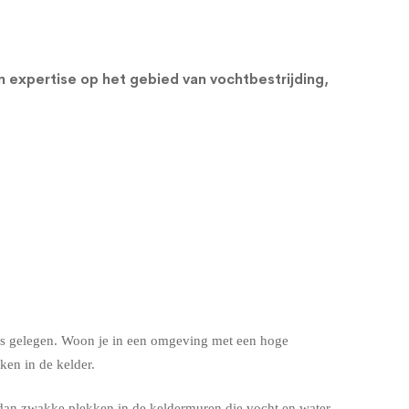
en expertise op het gebied van vochtbestrijding,
s is gelegen. Woon je in een omgeving met een hoge
en in de kelder.
dan zwakke plekken in de keldermuren die vocht en water