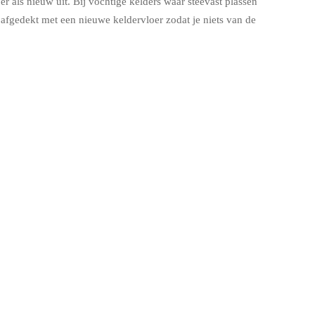
r als nieuw uit. Bij vochtige kelders waar steevast plassen
fgedekt met een nieuwe keldervloer zodat je niets van de