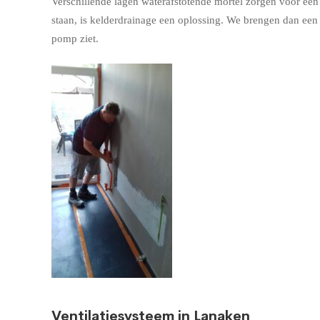
Verschillende lagen waterafstotende mortel zorgen voor een w
staan, is kelderdrainage een oplossing. We brengen dan ee
pomp ziet.
Ventilatiesysteem in Lanaken