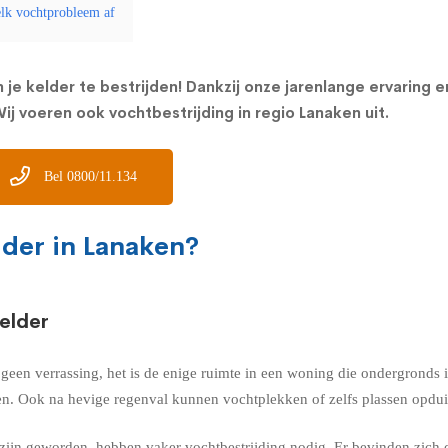
elk vochtprobleem af
 je kelder te bestrijden! Dankzij onze jarenlange ervaring 
j voeren ook vochtbestrijding in regio Lanaken uit.
Bel 0800/11.134
lder in Lanaken?
elder
k geen verrassing, het is de enige ruimte in een woning die ondergrond
n. Ook na hevige regenval kunnen vochtplekken of zelfs plassen opduik
ijn geworden, hebben vaker vochtbestrijding nodig. Er bevinden zich 