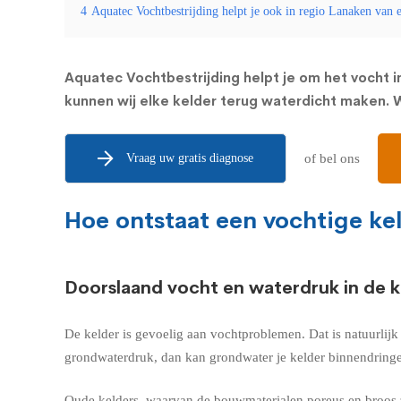
4
Aquatec Vochtbestrijding helpt je ook in regio Lanaken van 
Aquatec Vochtbestrijding helpt je om het vocht in
kunnen wij elke kelder terug waterdicht maken. Wi
Vraag uw gratis diagnose
of bel ons
Hoe ontstaat een vochtige ke
Doorslaand vocht en waterdruk in de k
De kelder is gevoelig aan vochtproblemen. Dat is natuurlij
grondwaterdruk, dan kan grondwater je kelder binnendringe
Oude kelders, waarvan de bouwmaterialen poreus en broos z