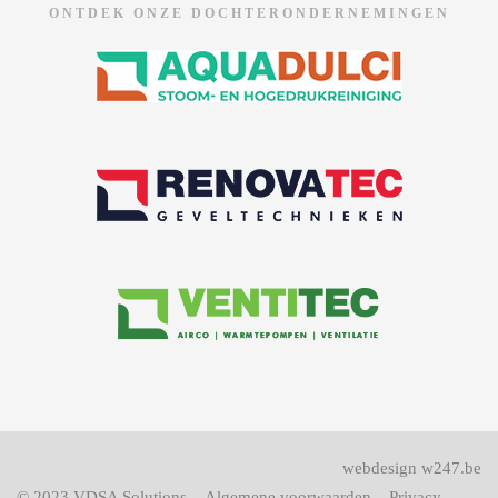
ONTDEK ONZE DOCHTERONDERNEMINGEN
webdesign w247.be
© 2023
VDSA Solutions
–
Algemene voorwaarden
–
Privacy
–