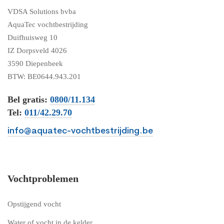
VDSA Solutions bvba
AquaTec vochtbestrijding
Duifhuisweg 10
IZ Dorpsveld 4026
3590 Diepenbeek
BTW: BE0644.943.201
Bel gratis:
0800/11.134
Tel:
011/42.29.70
info@aquatec-vochtbestrijding.be
Vochtproblemen
Opstijgend vocht
Water of vocht in de kelder