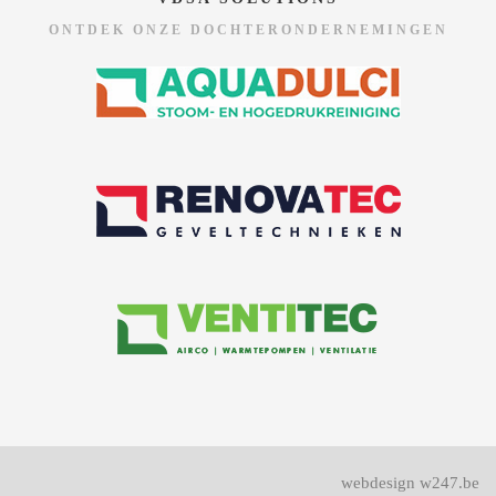
ONTDEK ONZE DOCHTERONDERNEMINGEN
webdesign w247.be