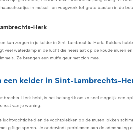
 haarscheurtjes in metsel- en voegwerk tot grote barsten in de be
-Lambrechts-Herk
en kan zorgen in je kelder in Sint-Lambrechts-Herk. Kelders hebbe
ngt veel waterdamp in de lucht die neerslaat op de koude muren e
himmels. Ze brengen een muffe geur met zich mee.
n een kelder in Sint-Lambrechts-Her
ambrechts-Herk hebt, is het belangrijk om zo snel mogelijk een o
e rest van je woning.
e luchtvochtigheid en de vochtplekken op de muren lokken schimme
et giftige sporen. Je ondervindt problemen aan de ademhaling e