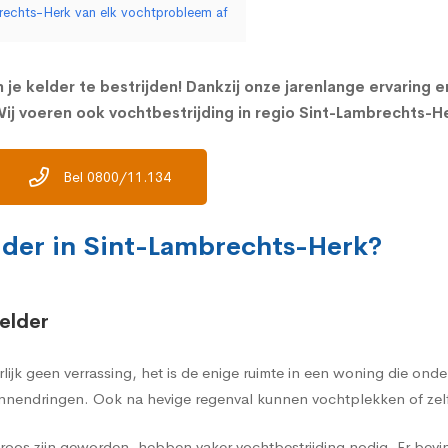
brechts-Herk van elk vochtprobleem af
 je kelder te bestrijden! Dankzij onze jarenlange ervaring 
ij voeren ook vochtbestrijding in regio Sint-Lambrechts-He
Bel 0800/11.134
lder in Sint-Lambrechts-Herk?
elder
rlijk geen verrassing, het is de enige ruimte in een woning die on
nnendringen. Ook na hevige regenval kunnen vochtplekken of zelf
oos zijn geworden, hebben vaker vochtbestrijding nodig. Er bevi