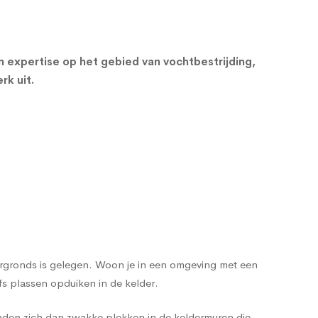
en expertise op het gebied van vochtbestrijding,
rk uit.
dergronds is gelegen. Woon je in een omgeving met een
s plassen opduiken in de kelder.
nden zich dan zwakke plekken in de keldermuren die