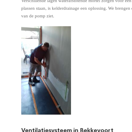
Verschillende lagen waterafstotende mortel zorgen voor een w
plassen staan, is kelderdrainage een oplossing. We brenge
van de pomp ziet.
Ventilatiesysteem in Bekkevoort