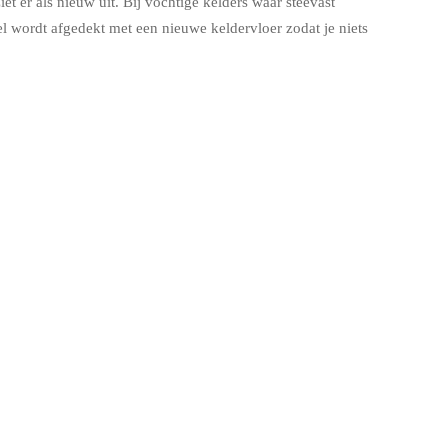
t er als nieuw uit. Bij vochtige kelders waar steevast
 wordt afgedekt met een nieuwe keldervloer zodat je niets