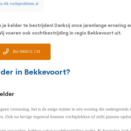
an elk vochtprobleem af
 je kelder te bestrijden! Dankzij onze jarenlange ervaring 
ij voeren ook vochtbestrijding in regio Bekkevoort uit.
Bel 0800/11.134
lder in Bekkevoort?
elder
k geen verrassing, het is de enige ruimte in een woning die ondergrond
n. Ook na hevige regenval kunnen vochtplekken of zelfs plassen opduik
ijn geworden, hebben vaker vochtbestrijding nodig. Er bevinden zich 