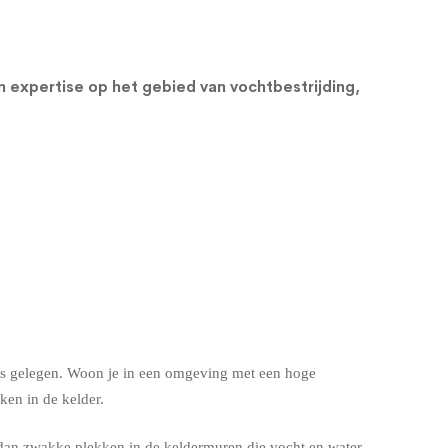
en expertise op het gebied van vochtbestrijding,
s is gelegen. Woon je in een omgeving met een hoge
en in de kelder.
dan zwakke plekken in de keldermuren die vocht en water