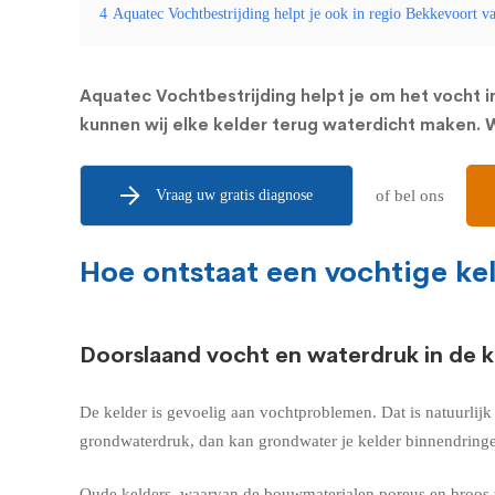
4
Aquatec Vochtbestrijding helpt je ook in regio Bekkevoort v
Aquatec Vochtbestrijding helpt je om het vocht in
kunnen wij elke kelder terug waterdicht maken. W
Vraag uw gratis diagnose
of bel ons
Hoe ontstaat een vochtige ke
Doorslaand vocht en waterdruk in de k
De kelder is gevoelig aan vochtproblemen. Dat is natuurlij
grondwaterdruk, dan kan grondwater je kelder binnendringe
Oude kelders, waarvan de bouwmaterialen poreus en broos z