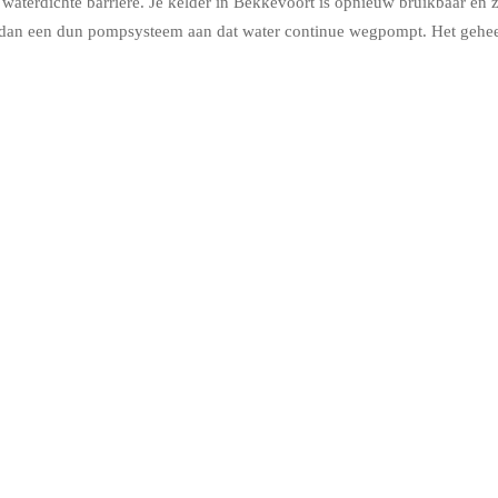
aterdichte barrière. Je kelder in Bekkevoort is opnieuw bruikbaar en zie
n dan een dun pompsysteem aan dat water continue wegpompt. Het geheel